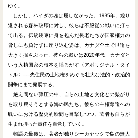
ゆく。
しかし、ハイダの魂は屈しなかった。1985年、繰り
返される森林破壊に対し、彼らは不服従の戦いに打っ
て出る。伝統装束に身を包んだ長老たちが国家権力の
脅しにも負けずに座り込む姿は、カナダ全土で世論を
大きく揺さぶった。彼らの戦いは2020年代、カナダと
いう入植国家の根本を揺るがす〈アボリジナル・タイ
トル〉──先住民の土地権をめぐる壮大な法的・政治的
闘争にまで発展する。
絶え間ない弾圧の中、自らの土地と文化との繫がり
を取り戻そうとする海の民たち。彼らの主権奪還への
戦いにおける歴史的瞬間を目撃しつつ、著者も自らが
生まれ持った責任を自覚していく。
物語の最後は、著者が独りシーカヤックで島の無人