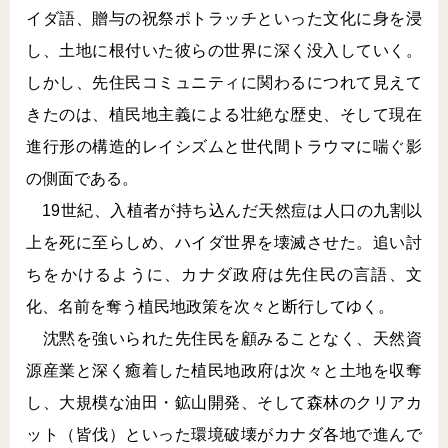
イダ語、贈与の祝祭ポトラッチといった文化に身を浸
し、土地に根付いた彼らの世界に深く没入していく。
しかし、先住民コミュニティに関わるにつれて見えて
きたのは、植民地主義による壮絶な歴史、そして現在
進行形の構造的レイシズムと世代間トラウマに喘ぐ影
の側面である。
19世紀、入植者が持ち込んだ天然痘は人口の九割以
上を死に至らしめ、ハイダ世界を壊滅させた。追い討
ちをかけるように、カナダ政府は先住民の言語、文
化、名前を奪う植民地政策を次々と断行してゆく。
沈黙を強いられた先住民を顧みることなく、天然資
源産業と深く癒着した植民地政府は次々と土地を収奪
し、大規模な油田・鉱山開発、そして森林のクリアカ
ット（皆伐）といった環境破壊がカナダ各地で進んで