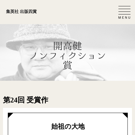
集英社 出版四賞
第24回 受賞作
始祖の大地