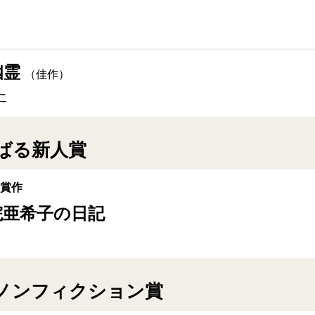
幽霊
（佳作）
こ
ばる新人賞
受賞作
院亜希子の日記
ノンフィクション賞