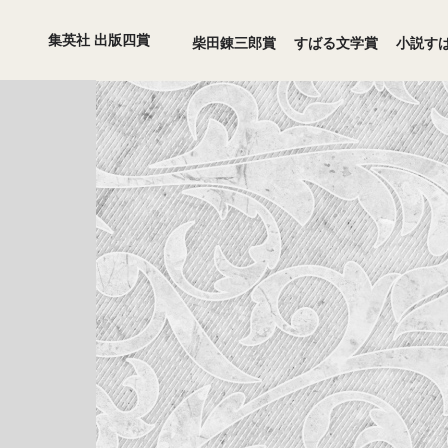
集英社 出版四賞
柴田錬三郎賞
すばる文学賞
小説す
1996年度
1995年度
1990年度
1989年度
1984年度
1983年度
1978年度
1977年度