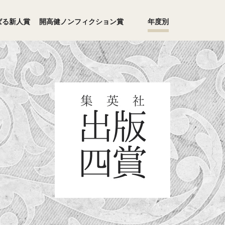
ばる新人賞
開高健ノンフィクション賞
年度別
1994年度
1993年度
1992年度
1988年度
1987年度
1986年度
1982年度
1981年度
1980年度