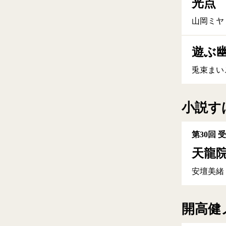
光点
山岡ミヤ
遊ぶ
兎束まい
小説す
第30回 
天龍
安壇美緒
開高健