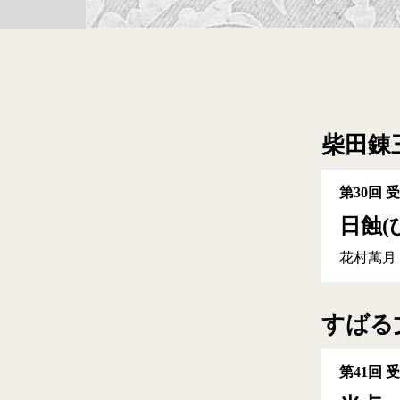
柴田錬
第30回 
日蝕(
花村萬月
すばる
第41回 