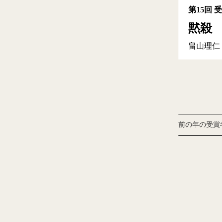
第15回 
黙殺
畠山理仁
前の年の受賞