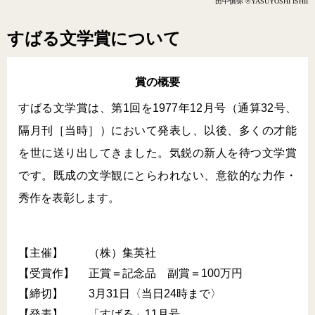
田中慎弥 ©️YASUYOSHI ISHII
すばる文学賞について
賞の概要
すばる文学賞は、第1回を1977年12月号（通算32号、
隔月刊［当時］）において発表し、以後、多くの才能
を世に送り出してきました。気鋭の新人を待つ文学賞
です。既成の文学観にとらわれない、意欲的な力作・
秀作を表彰します。
【主催】
（株）集英社
【受賞作】
正賞＝記念品 副賞＝100万円
【締切】
3月31日〈当日24時まで〉
【発表】
「すばる」11月号