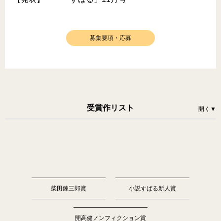
募集要項・応募
受賞作リスト
開く
▼
ふん
りゅう
むす
こ
みやこ
お
たく
粉
瘤
息
子
都
落
ち
択
(「粉瘤しぼり都落ち択」改題)
あぶく
泡
の子
柴田錬三郎賞
小説すばる新人賞
開高健ノンフィクション賞