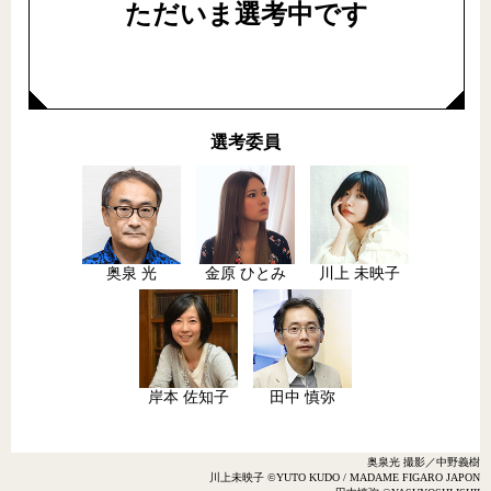
ただいま選考中です
選考委員
奥泉 光
金原 ひとみ
川上 未映子
岸本 佐知子
田中 慎弥
奥泉光 撮影／中野義樹
川上未映子 ©︎YUTO KUDO / MADAME FIGARO JAPON