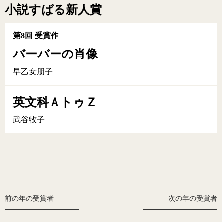
小説すばる新人賞
第8回 受賞作
バーバーの肖像
早乙女朋子
英文科ＡトゥＺ
武谷牧子
前の年の受賞者
次の年の受賞者