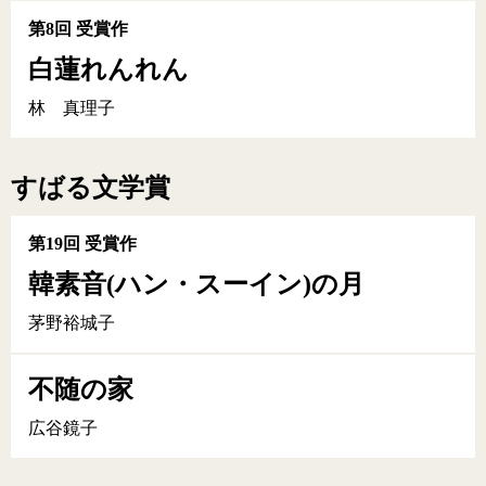
第8回 受賞作
白蓮れんれん
林 真理子
すばる文学賞
第19回 受賞作
韓素音(ハン・スーイン)の月
茅野裕城子
不随の家
広谷鏡子